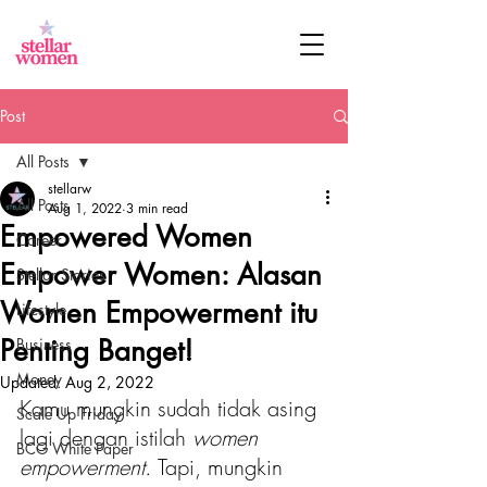
Post
All Posts
stellarw
All Posts
Aug 1, 2022
3 min read
Empowered Women
Career
Empower Women: Alasan
Stellar Stories
Women Empowerment itu
Lifestyle
Penting Banget!
Business
Money
Updated:
Aug 2, 2022
Kamu mungkin sudah tidak asing 
Scale Up Friday
lagi dengan istilah 
women 
BCG White Paper
empowerment. 
Tapi, mungkin 