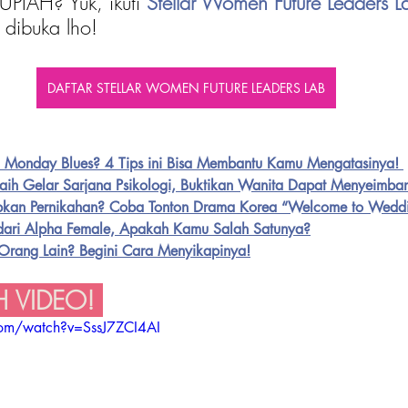
PIAH? Yuk, ikuti 
Stellar Women Future Leaders L
 dibuka lho!
DAFTAR STELLAR WOMEN FUTURE LEADERS LAB
Monday Blues? 4 Tips ini Bisa Membantu Kamu Mengatasinya! 
Raih Gelar Sarjana Psikologi, Buktikan Wanita Dapat Menyeimb
kan Pernikahan? Coba Tonton Drama Korea “Welcome to Weddi
 dari Alpha Female, Apakah Kamu Salah Satunya?
rang Lain? Begini Cara Menyikapinya!
 VIDEO! 
com/watch?v=SssJ7ZCI4AI