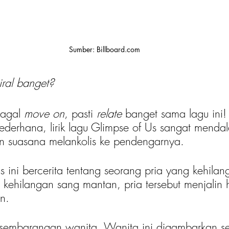
Sumber: Billboard.com
iral banget?
agal 
move on
, pasti 
relate 
banget sama lagu ini
derhana, lirik lagu Glimpse of Us sangat menda
 suasana melankolis ke pendengarnya.
s ini bercerita tentang seorang pria yang kehila
 kehilangan sang mantan, pria tersebut menjalin
n.
 sembarangan wanita. Wanita ini digambarkan s