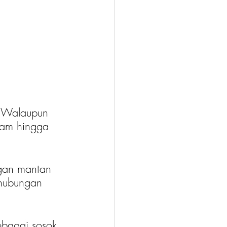
! Walaupun 
lam hingga 
ngan mantan 
 hubungan 
ebagai sosok 