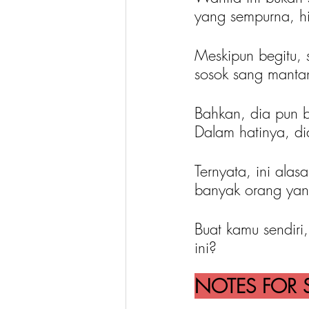
yang sempurna, hi
Meskipun begitu, 
sosok sang mantan 
Bahkan, dia pun b
Dalam hatinya, d
Ternyata, ini alas
banyak orang yan
Buat kamu sendir
ini?
NOTES FOR S