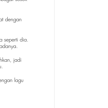
gat dengan 
seperti dia. 
padanya.
hkan, jadi 
u.
engan lagu 