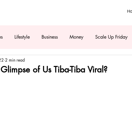
H
es
Lifestyle
Business
Money
Scale Up Friday
22
2 min read
limpse of Us Tiba-Tiba Viral?