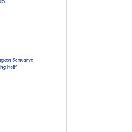
ab
! 
angkan Semuanya 
ng Hell” 