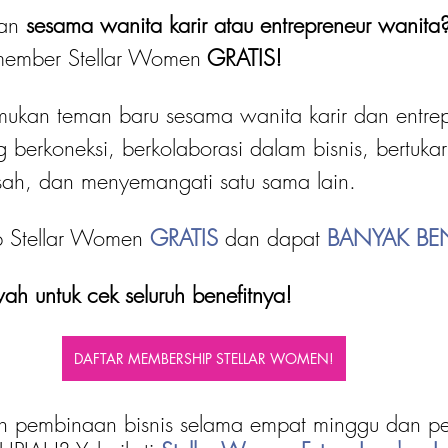
an 
sesama wanita karir atau entrepreneur wanita
member Stellar Women
 GRATIS! 
kan teman baru sesama wanita karir dan entrep
g berkoneksi, berkolaborasi dalam bisnis, bertukar
esah, dan menyemangati satu sama lain.
p Stellar Women 
GRATIS 
dan dapat
 BANYAK BEN
ah untuk cek seluruh benefitnya!
DAFTAR MEMBERSHIP STELLAR WOMEN!
n pembinaan bisnis selama empat minggu dan p