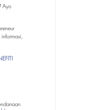
?
 Ayo 
reneur 
 informasi, 
EFIT!
endanaan 