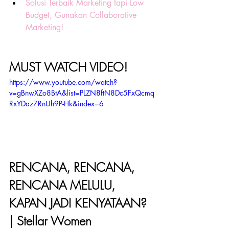
Solusi Terbaik Marketing tapi Low 
Budget, Gunakan Collaborative 
Marketing!
MUST WATCH VIDEO! 
https://www.youtube.com/watch?
v=gBnwXZo8BtA&list=PLZN8ftN8Dc5FxQcmq
RxYDaz7RnUh9P-Hk&index=6
RENCANA, RENCANA, 
RENCANA MELULU, 
KAPAN JADI KENYATAAN? 
| Stellar Women 