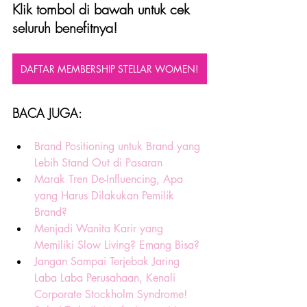
Klik tombol di bawah untuk cek 
seluruh benefitnya!
DAFTAR MEMBERSHIP STELLAR WOMEN!
BACA JUGA:
Brand Positioning untuk Brand yang 
Lebih Stand Out di Pasaran
Marak Tren De-Influencing, Apa 
yang Harus Dilakukan Pemilik 
Brand?
Menjadi Wanita Karir yang 
Memiliki Slow Living? Emang Bisa?
Jangan Sampai Terjebak Jaring 
Laba Laba Perusahaan, Kenali 
Corporate Stockholm Syndrome!