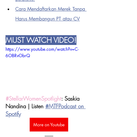
Cara Mendaftarkan Merek Tanpa 
Harus Membangun PT atau CV
MUST WATCH VIDEO!
https://www.youtube.com/watch?v=C-
6OBRvObrQ
#StellarWomenSpotlight
: Saskia 
Nandina | Listen 
#MTFPodcast on 
Spotify
More on Youtube