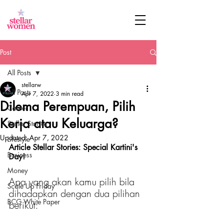
Post
All Posts
stellarw
All Posts
Apr 7, 2022
3 min read
Dilema Perempuan, Pilih
Career
Kerja atau Keluarga?
Stellar Stories
Updated:
Apr 7, 2022
Lifestyle
Article Stellar Stories: Special Kartini's 
Business
Day!
Money
Apa yang akan kamu pilih bila 
Scale Up Friday
dihadapkan dengan dua pilihan 
BCG White Paper
berikut: