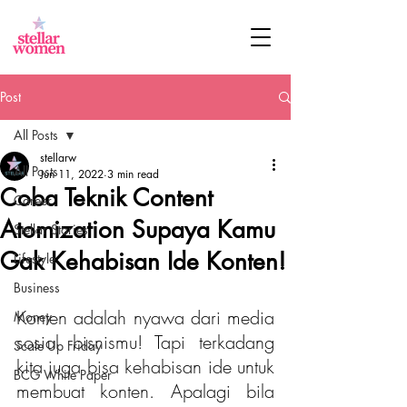
Post
All Posts
stellarw
All Posts
Jun 11, 2022
3 min read
Coba Teknik Content
Career
Atomization Supaya Kamu
Stellar Stories
Gak Kehabisan Ide Konten!
Lifestyle
Business
Konten adalah nyawa dari media 
Money
sosial bisnismu! Tapi terkadang 
Scale Up Friday
kita juga bisa kehabisan ide untuk 
BCG White Paper
membuat konten. Apalagi bila 