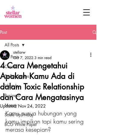
Post
All Posts
stellarw
All Posts
Oct 7, 2022
3 min read
4 Cara Mengetahui
Career
Apakah Kamu Ada di
Stellar Stories
dalam Toxic Relationship
Lifestyle
dan Cara Mengatasinya
Business
Money
Updated:
Nov 24, 2022
Kamu punya hubungan yang 
Scale Up Friday
kamu impikan tapi kamu sering 
BCG White Paper
merasa kesepian? 