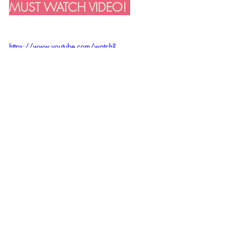
MUST WATCH VIDEO! 
https://www.youtube.com/watch?
v=GFZCLCsNjpU&t=12616s
BOOTCAMP DAY 1 AKSI 
Perempuan with Tjufoo and 
Stellar Women | 
#AKSIPerempuan
Subcribe on Youtube