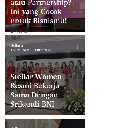
atau Partnership?
Money
Ini yang Cocok
Scale Up
untuk Bisnismu!
Friday
BCG White
Paper
stellarw
Apr 22, 2021
2 min read
Stellar Women
Resmi Bekerja
Sama Dengan
Srikandi BNI