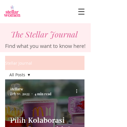
The Stellar Journal
Find what you want to know here!
Stellar Journal
All Posts
All Posts
stellarw
Feb 10, 2022
4 min read
Career
Stellar
Stories
Lifestyle
Pilih Kolaborasi
Business