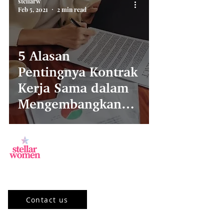
stellarw
Feb 5, 2021
2 min read
5 Alasan
Pentingnya Kontrak
Kerja Sama dalam
Mengembangkan
Usaha
Jl.Sisingamangaraja, Kebayoran Baru,
Jakarta Selatan, DKI Jakarta 12120, ID
Contact us