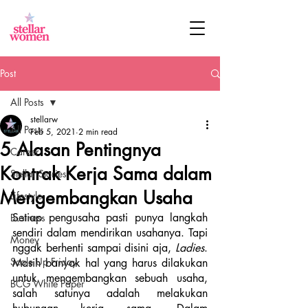
Post
All Posts
stellarw
All Posts
Feb 5, 2021
2 min read
5 Alasan Pentingnya
Career
Kontrak Kerja Sama dalam
Stellar Stories
Mengembangkan Usaha
Lifestyle
Setiap pengusaha pasti punya langkah 
Business
sendiri dalam mendirikan usahanya. Tapi 
Money
nggak berhenti sampai disini aja, 
Ladies
. 
Scale Up Friday
Masih banyak hal yang harus dilakukan 
untuk mengembangkan sebuah usaha, 
BCG White Paper
salah satunya adalah melakukan 