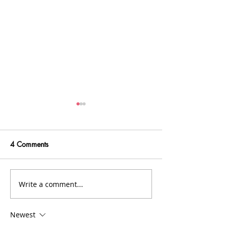
4 Comments
Write a comment...
Kebiasaan Miliarder yang
Tips Menjawab B
Bisa Kita Tiru
Call Bagi Kamu 
Introvert
Newest