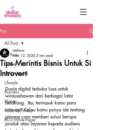
Post
All Posts
stellarw
All Posts
Nov 12, 2020
3 min read
Tips Merintis Bisnis Untuk Si
Career
Introvert
Stellar Stories
Lifestyle
Dunia digital terbuka luas untuk 
Business
wirausahawan dari berbagai latar 
Money
belakang. 
Yes
, termasuk kamu para 
introvert! Kalau kamu punya ide tentang 
Scale Up Friday
gimana cara memberi solusi berupa 
BCG White Paper
produk atau layanan kepada audiens 