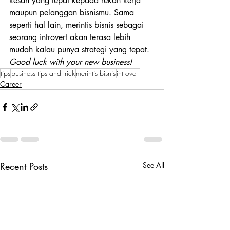
kesan yang tepat kepada rekan kerja 
maupun pelanggan bisnismu. Sama 
seperti hal lain, merintis bisnis sebagai 
seorang introvert akan terasa lebih 
mudah kalau punya strategi yang tepat. 
Good luck with your new business!
tips
business tips and trick
merintis bisnis
introvert
Career
Recent Posts
See All