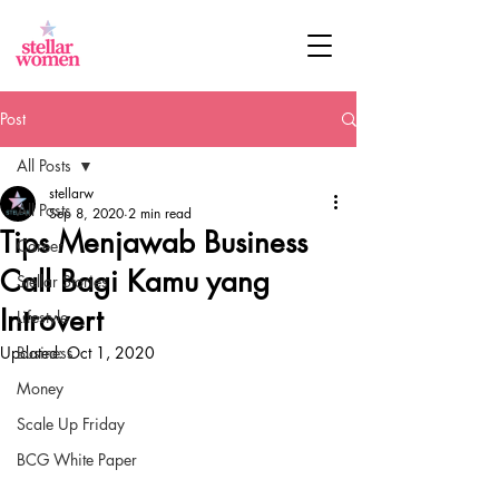
Post
All Posts
stellarw
All Posts
Sep 8, 2020
2 min read
Tips Menjawab Business
Career
Call Bagi Kamu yang
Stellar Stories
Introvert
Lifestyle
Updated:
Business
Oct 1, 2020
Money
Scale Up Friday
BCG White Paper