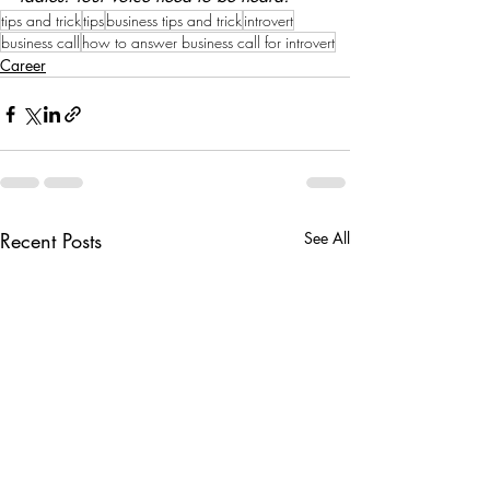
tips and trick
tips
business tips and trick
introvert
business call
how to answer business call for introvert
Career
Recent Posts
See All