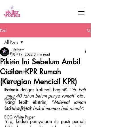
Post
All Posts
stellarw
All Posts
Jan 19, 2022
3 min read
Pikirin Ini Sebelum Ambil
Career
Cicilan KPR Rumah
Stellar Stories
(Kerugian Mencicil KPR)
Lifestyle
Pernah dengar kalimat begini? “
Ya kali 
Business
umur 40 tahun belum punya rumah” 
atau 
Money
yang lebih ekstrim, “
Milenial jaman 
Scale Up Friday
sekarang gak bakal mampu beli rumah”.
BCG White Paper
Yup, kedua pernyataan itu pasti pernah 