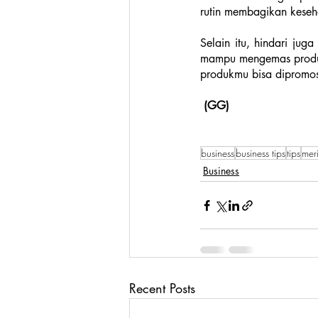
rutin membagikan keseh
Selain itu, hindari jug
mampu mengemas produkm
produkmu bisa dipromos
(GG)
business
business tips
tips
meri
Business
Recent Posts