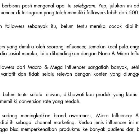
h berbisnis pasti mengenal apa itu 
selebgram. 
Yup, julukan ini a
encer di Instagram yang telah memiliki followers lebih dari 500 
followers sebanyak itu, belum tentu mereka cocok dipilih
s yang dimiliki oleh seorang influencer, semakin kecil pula eng
dia sosial mereka, bila dibandingkan dengan Nano & Micro Influ
llowers dari Macro & Mega Influencer sangatlah banyak, sehin
variatif dan tidak selalu relevan dengan konten yang diungga
 belum tentu selalu relevan, dikhawatirkan produk yang kamu 
 memiliki conversion rate yang rendah.
sedang meningkatkan brand awareness, Micro Influencer & 
ipilih sebagai channel marketing. Kedua jenis influencer ini m
ngga bisa memperkenalkan produkmu ke banyak audiens dari b