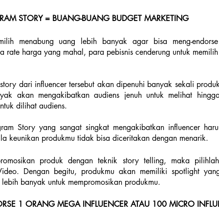
GRAM STORY = BUANG-BUANG BUDGET MARKETING
emilih menabung uang lebih banyak agar bisa meng-endor
a rate harga yang mahal, para pebisnis cenderung untuk memilih e
story dari influencer tersebut akan dipenuhi banyak sekali produk
nyak akan mengakibatkan audiens jenuh untuk melihat hingga a
tuk dilihat audiens. 
tagram Story yang sangat singkat mengakibatkan influencer har
ila keunikan produkmu tidak bisa diceritakan dengan menarik.
omosikan produk dengan teknik story telling, maka pilihlah 
Video. Dengan begitu, produkmu akan memiliki spotlight yang
asi lebih banyak untuk mempromosikan produkmu. 
ORSE 1 ORANG MEGA INFLUENCER ATAU 100 MICRO INFL