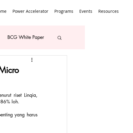
ome
Power Accelerator
Programs
Events
Resources
BCG White Paper
 Micro
rut riset Linqia, 
 86% loh. 
enting yang harus 