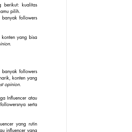
erikut: kualitas 
amu pilih.
 banyak followers 
 konten yang bisa 
inion. 
 banyak followers 
narik, konten yang 
st opinion. 
 Influencer atau 
ollowersnya serta 
au influencer yang 