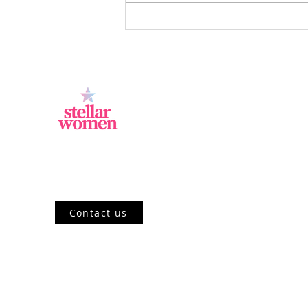
Uang dan Generasi:
Kebiasaan Pengelolaan Uang
Gen Z, Millennial, dan
Generasi X Menurut Ahli
Jl.Sisingamangaraja, Kebayoran Baru,
Jakarta Selatan, DKI Jakarta 12120, ID
Contact us