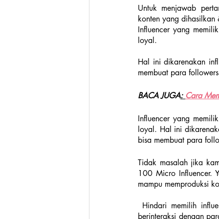
Untuk menjawab pertan
konten yang dihasilkan
Influencer yang memili
loyal. 
Hal ini dikarenakan inf
membuat para followers 
BACA JUG
A
: 
Cara Memi
Influencer yang memili
loyal. Hal ini dikarena
bisa membuat para follo
Tidak masalah jika kam
100 Micro Influencer. Y
mampu memproduksi kont
 Hindari memilih influencer yang memiliki personal branding tidak jelas. Pilihlah influencer yang rutin 
berinteraksi dengan para