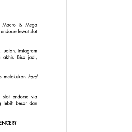
se Macro & Mega 
ndorse lewat slot 
 jualan. Instagram 
khir. Bisa jadi, 
us melakukan 
hard 
slot endorse via 
 lebih besar dan 
UENCER?