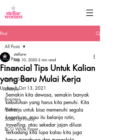
Post
All Posts
stellarw
All Posts
Sep 10, 2020
2 min read
Financial Tips Untuk Kalian
Career
yang Baru Mulai Kerja
Stellar Stories
Updated:
Oct 13, 2021
Lifestyle
Semakin kita dewasa, semakin banyak 
Business
kebutuhan yang harus kita penuhi. Kita 
Money
bekerja untuk bisa memenuhi segala 
keperluan, mau itu belanja rutin, 
Scale Up Friday
travelling
, atau sekedar jajan diluar. 
BCG White Paper
Terkadang kita lupa kalau kita juga 
harus menabung dan mengelola 