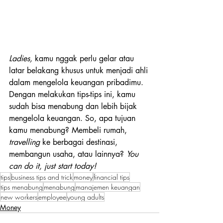
Ladies, 
kamu nggak perlu gelar atau 
latar belakang khusus untuk menjadi ahli 
dalam mengelola keuangan pribadimu. 
Dengan melakukan tips-tips ini, kamu 
sudah bisa menabung dan lebih bijak 
mengelola keuangan. So, apa tujuan 
kamu menabung? Membeli rumah, 
travelling
 ke berbagai destinasi, 
membangun usaha, atau lainnya? 
You 
can do it, just start today!
tips
business tips and trick
money
financial tips
tips menabung
menabung
manajemen keuangan
new workers
employee
young adults
Money