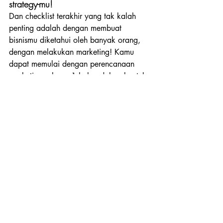
strategy-mu!
Dan checklist terakhir yang tak kalah 
penting adalah dengan membuat 
bisnismu diketahui oleh banyak orang, 
dengan melakukan marketing! Kamu 
dapat memulai dengan perencanaan 
marketing selama 1 bulan dalam bentuk 
activation plan, content plan, 
dan lain-
lain. Jika ingin mengetahui lebih 
lengkap lagi, kamu dapat mengecek 
artikel di bawah ini!
Marketing Strategy by Stellar Women!
Sudah berapa list yang kamu 
centang? Yuk penuhi semuanya 
dan eskalasi bisnismu bersama 
Stellar Women!