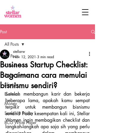
Post
All Posts
stellarw
All Posts
Nov 12, 2021
3 min read
Business Startup Checklist:
Career
Bagaimana cara memulai
Stellar Stories
bisnismu sendiri?
Lifestyle
Setelah membangun karir dan bekerja 
Business
beberapa lama, apakah kamu sempat 
Money
terpikir untuk membangun bisnismu 
Scale Up Friday
sendiri? Pada kesempatan kali ini, Stellar 
Women ingin membagikan checklist dan 
BCG White Paper
langkah-langkah apa saja sih yang perlu 