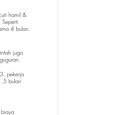
uti hamil & 
 Seperti 
lama 4 bulan.
ntah juga 
guguran.
, pekerja 
,5 bulan 
 biaya 