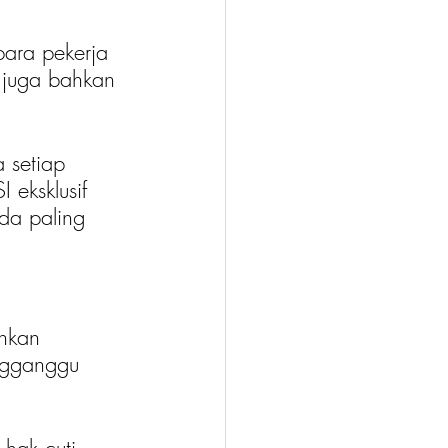
para pekerja 
 juga bahkan 
setiap 
eksklusif 
da paling 
hkan 
ngganggu 