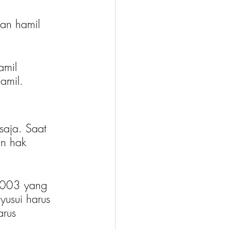
an hamil 
amil 
amil.
saja. Saat 
n hak 
2003 yang  
usui harus 
arus 