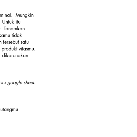
minal.  Mungkin 
Untuk itu 
u. Tanamkan 
kamu tidak 
tersebut satu 
produktivitasmu. 
t dikarenakan 
tau 
google sheet. 
 utangmu