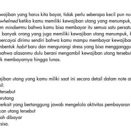
ajiban yang harus kita bayar, tidak perlu seberapa kecil pun no
rwhelmed 
ketika kamu memiliki kewajiban utang yang menumpuk, 
am 
mindset-
mu bahwa kamu bisa membayar itu semua satu persat
 banyak orang yang juga memiliki kewajiban utang menumpuk, 
ercayai dirimu sendiri bahwa kamu mampu membayar kewajiban 
mbentuk 
habit 
baru dan mengurangi stress yang bisa mengganggu 
bahwa alasanmu dulu berani mengambil kewajiban utang tersebu
k membayarnya hingga lunas.
iban utang yang kamu miliki saat ini secara detail dalam note a
il:
tersebut
erutang
terkait yang bertanggung jawab mengelola aktivitas pembayaran
an utang tersebut
lah dibayar
sisa.