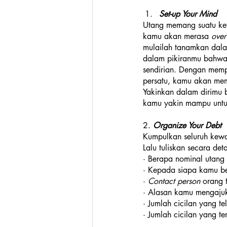
Set-up Your Mind
Utang memang suatu kew
kamu akan merasa 
ove
mulailah tanamkan dal
dalam pikiranmu bahwa
sendirian. Dengan memp
persatu, kamu akan me
Yakinkan dalam dirimu 
kamu yakin mampu untu
2. 
Organize Your Debt  
Kumpulkan seluruh kewaj
Lalu tuliskan secara deta
· Berapa nominal utang 
· Kepada siapa kamu b
· 
Contact person 
orang 
· Alasan kamu mengajuk
· Jumlah cicilan yang te
· Jumlah cicilan yang ter