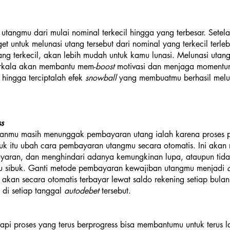
n utangmu dari mulai nominal terkecil hingga yang terbesar. Sete
get untuk melunasi utang tersebut dari nominal yang terkecil terleb
ng terkecil, akan lebih mudah untuk kamu lunasi. Melunasi utan
erkala akan membantu mem-
boost 
motivasi dan menjaga momentum
ingga terciptalah efek 
snowball 
yang membuatmu berhasil melun
s
asanmu masih menunggak pembayaran utang ialah karena proses
Untuk itu ubah cara pembayaran utangmu secara otomatis. Ini ak
yaran, dan menghindari adanya kemungkinan lupa, ataupun tida
u sibuk. Ganti metode pembayaran kewajiban utangmu menjadi 
akan secara otomatis terbayar lewat saldo rekening setiap bulan
di setiap tanggal 
autodebet 
tersebut.
api proses yang terus berprogress bisa membantumu untuk terus la