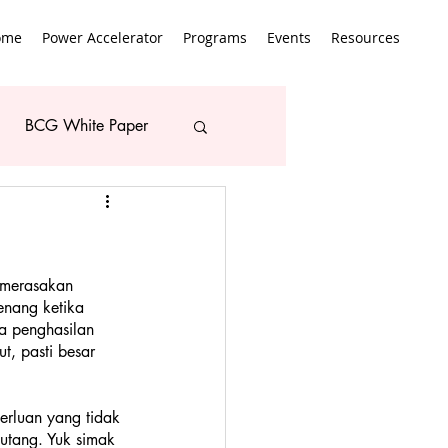
ome
Power Accelerator
Programs
Events
Resources
BCG White Paper
 merasakan 
enang ketika 
a penghasilan 
t, pasti besar 
erluan yang tidak 
 utang. Yuk simak 