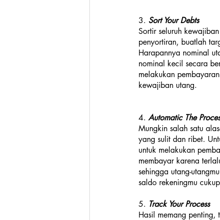
3. 
Sort Your Debts
Sortir seluruh kewajiba
penyortiran, buatlah tar
Harapannya nominal uta
nominal kecil secara b
melakukan pembayaran h
kewajiban utang.
4. 
Automatic The Proces
Mungkin salah satu al
yang sulit dan ribet. 
untuk melakukan pemba
membayar karena terlal
sehingga utang-utangmu 
saldo rekeningmu cukup 
5. 
Track Your Process
Hasil memang penting, t