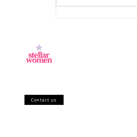
Intip Cara Diversifikasi agar
Investasi Semakin Cuan
Jl.Sisingamangaraja, Kebayoran Baru,
Jakarta Selatan, DKI Jakarta 12120, ID
Contact us