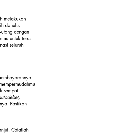
lah melakukan 
ih dahulu. 
g-utang dengan 
mu untuk terus 
asi seluruh 
 pembayarannya 
an mempermudahmu 
k sempat 
autodebet, 
nya. Pastikan 
njut. Catatlah 