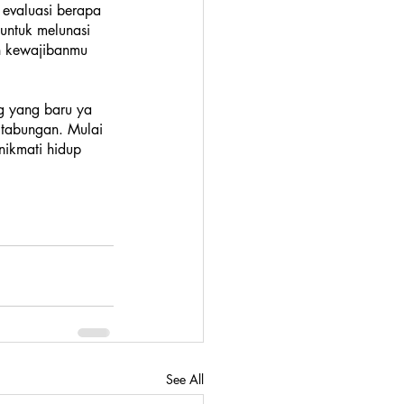
 evaluasi berapa 
untuk melunasi 
n kewajibanmu 
g yang baru ya 
 tabungan. Mulai 
ikmati hidup 
See All