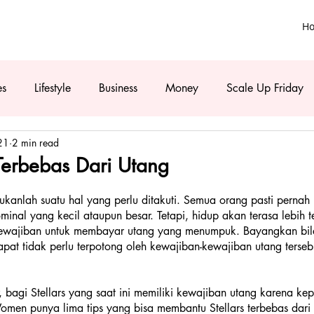
H
es
Lifestyle
Business
Money
Scale Up Friday
21
2 min read
Terbebas Dari Utang
kanlah suatu hal yang perlu ditakuti. Semua orang pasti pernah
minal yang kecil ataupun besar. Tetapi, hidup akan terasa lebih t
i kewajiban untuk membayar utang yang menumpuk. Bayangkan bil
apat tidak perlu terpotong oleh kewajiban-kewajiban utang tersebu
bagi Stellars yang saat ini memiliki kewajiban utang karena kep
 Women punya lima tips yang bisa membantu Stellars terbebas dari