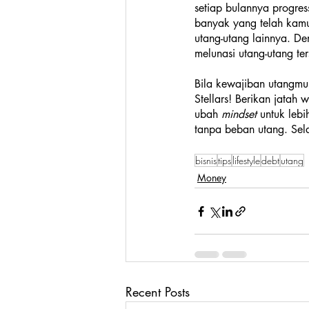
setiap bulannya progre
banyak yang telah kamu
utang-utang lainnya. D
melunasi utang-utang ter
Bila kewajiban utangmu
Stellars! Berikan jatah
ubah 
mindset 
untuk leb
tanpa beban utang. Sel
bisnis
tips
lifestyle
debt
utang
Money
Recent Posts