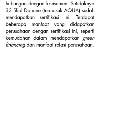
hubungan dengan konsumen. Setidaknya 
33 filial Danone (termasuk AQUA) sudah 
mendapatkan sertifikasi ini. Terdapat 
beberapa manfaat yang didapatkan 
perusahaan dengan sertifikasi ini, seperti 
kemudahan dalam mendapatkan 
green 
financing
 dan manfaat relasi perusahaan. 
Dengan diselenggarakannya program 
Business For Good Class Series ini, 
diharapkan semakin banyak pelaku 
usaha di Indonesia yang menerapkan 
prinsip berkelanjutan serta mendapat 
pemahaman tentang sertifikasi B Corp.
Stellar Stories