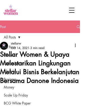
Post
All Posts
stellarw
All Posts
Oct 14, 2021
3 min read
Stellar Women & Upaya
Career
Melestarikan Lingkungan
Stellar Stories
Melalui Bisnis Berkelanjutan
Lifestyle
Bersama Danone Indonesia
Business
Money
Scale Up Friday
BCG White Paper