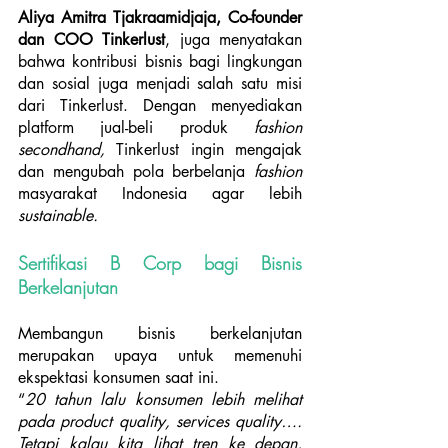
Aliya Amitra Tjakraamidjaja, Co-founder 
dan COO Tinkerlust
, juga menyatakan 
bahwa kontribusi bisnis bagi lingkungan 
dan sosial juga menjadi salah satu misi 
dari Tinkerlust. Dengan menyediakan 
platform jual-beli produk 
fashion 
secondhand, 
Tinkerlust ingin mengajak 
dan mengubah pola berbelanja 
fashion 
masyarakat Indonesia agar lebih 
sustainable.
Sertifikasi B Corp bagi Bisnis 
Berkelanjutan
Membangun bisnis berkelanjutan 
merupakan upaya untuk memenuhi 
ekspektasi konsumen saat ini.
“
20 tahun lalu konsumen lebih melihat 
pada product quality, services quality…. 
Tetapi kalau kita lihat tren ke depan, 