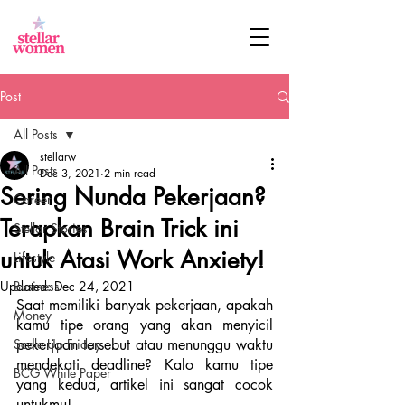
Post
All Posts
stellarw
All Posts
Dec 3, 2021
2 min read
Sering Nunda Pekerjaan?
Career
Terapkan Brain Trick ini
Stellar Stories
untuk Atasi Work Anxiety!
Lifestyle
Updated:
Business
Dec 24, 2021
Saat memiliki banyak pekerjaan, apakah 
Money
kamu tipe orang yang akan menyicil 
Scale Up Friday
pekerjaan tersebut atau menunggu waktu 
mendekati deadline? Kalo kamu tipe 
BCG White Paper
yang kedua, artikel ini sangat cocok 
untukmu!