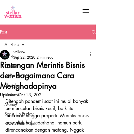
Post
All Posts
stellarw
All Posts
Sep 22, 2020
2 min read
Rintangan Merintis Bisnis
Career
dan Bagaimana Cara
Stellar Stories
Menghadapinya
Lifestyle
Updated:
Business
Oct 13, 2021
Ditengah pandemi saat ini mulai banyak 
Money
bermunculan bisnis kecil, baik itu 
Scale Up Friday
makanan hingga properti. Merintis bisnis 
bukanlah hal sederhana, namun perlu 
BCG White Paper
direncanakan dengan matang. Nggak 