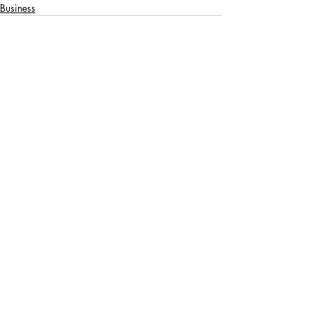
Business
Recent Posts
See All