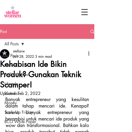
Post
All Posts
stellarw
All Posts
Jan 28, 2022
3 min read
Kehabisan Ide Bikin
Career
Produk? Gunakan Teknik
Stellar Stories
Scamper!
Lifestyle
Updated:
Business
Feb 2, 2022
Banyak entrepreneur yang kesulitan 
Money
dalam tahap mencari ide. Kenapa? 
Scale Up Friday
karena banyak entrepreneur yang 
berambisi untuk mencari ide produk yang 
BCG White Paper
wow
 dan transformasional. Bahkan kalo 
bisa, produk tersebut tidak pernah 