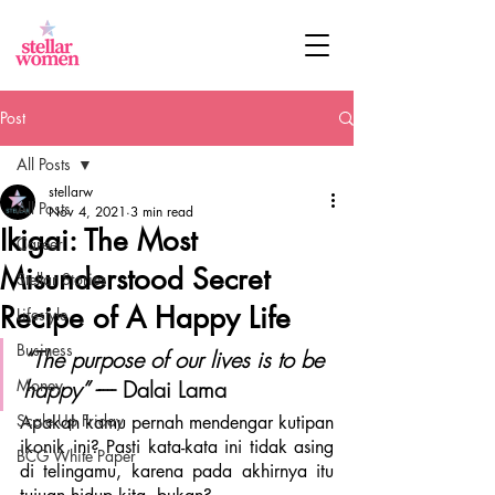
Post
All Posts
stellarw
All Posts
Nov 4, 2021
3 min read
Ikigai: The Most
Career
Misunderstood Secret
Stellar Stories
Recipe of A Happy Life
Lifestyle
Business
“The purpose of our lives is to be 
Money
happy” -
---- Dalai Lama
Scale Up Friday
Apakah kamu pernah mendengar kutipan 
ikonik ini? Pasti kata-kata ini tidak asing 
BCG White Paper
di telingamu, karena pada akhirnya itu 