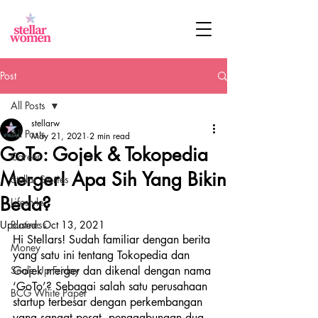
Post
All Posts
stellarw
All Posts
May 21, 2021
2 min read
GoTo: Gojek & Tokopedia
Career
Merger! Apa Sih Yang Bikin
Stellar Stories
Beda?
Lifestyle
Updated:
Business
Oct 13, 2021
Hi Stellars! Sudah familiar dengan berita 
Money
yang satu ini tentang Tokopedia dan 
Scale Up Friday
Gojek merger dan dikenal dengan nama 
‘GoTo’? Sebagai salah satu perusahaan 
BCG White Paper
startup terbesar dengan perkembangan 
yang sangat pesat, penggabungan dua 