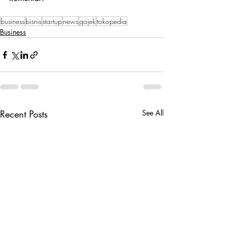
business
bisnis
startup
news
gojek
tokopedia
Business
Recent Posts
See All