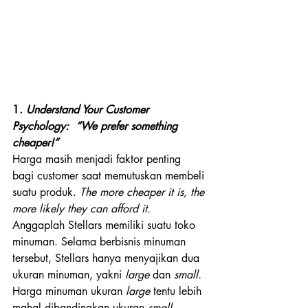
1. 
Understand Your Customer 
Psychology:  “We prefer something 
cheaper!”
Harga masih menjadi faktor penting 
bagi customer saat memutuskan membeli 
suatu produk. 
The more cheaper it is, the 
more likely they can afford it.
Anggaplah Stellars memiliki suatu toko 
minuman. Selama berbisnis minuman 
tersebut, Stellars hanya menyajikan dua 
ukuran minuman, yakni 
large 
dan 
small. 
Harga minuman ukuran 
large 
tentu lebih 
mahal dibandingkan ukuran 
small
, 