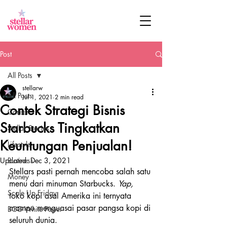
Post
All Posts
stellarw
All Posts
Jul 1, 2021
2 min read
Contek Strategi Bisnis
Career
Starbucks Tingkatkan
Stellar Stories
Keuntungan Penjualan!
Lifestyle
Updated:
Business
Dec 3, 2021
Stellars pasti pernah mencoba salah satu 
Money
menu dari minuman Starbucks. 
Yap, 
Scale Up Friday
toko kopi asal Amerika ini ternyata 
mampu menguasai pasar pangsa kopi di 
BCG White Paper
seluruh dunia.