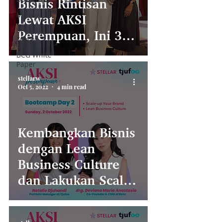
Bisnis Rintisan
Money
Lewat AKSI
Scale Up
Perempuan, Ini 3
Friday
Hal yang Dicari
BCG White
Paper
Investor di Tahun
stellarw
2023
Oct 5, 2022
4 min read
Kembangkan Bisnis
dengan Lean
Business Culture
dan Lakukan Scale-
Up