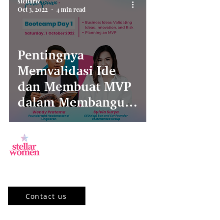
stellarw
Oct 3, 2022
4 min read
Pentingnya
Memvalidasi Ide
dan Membuat MVP
dalam Membangun
Bisnis
Jl.Sisingamangaraja, Kebayoran Baru,
Jakarta Selatan, DKI Jakarta 12120, ID
Contact us