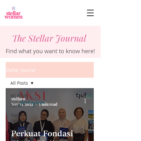
The Stellar Journal
Find what you want to know here!
Stellar Journal
All Posts
All Posts
stellarw
Nov 24, 2022
5 min read
Career
Stellar
Stories
Lifestyle
Perkuat Fondasi
Business