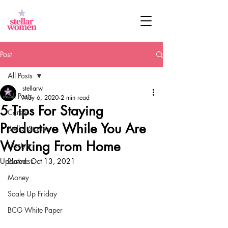
Post
All Posts
stellarw
All Posts
May 6, 2020
2 min read
5 Tips For Staying
Career
Productive While You Are
Stellar Stories
Working From Home
Lifestyle
Updated:
Business
Oct 13, 2021
Money
Scale Up Friday
BCG White Paper