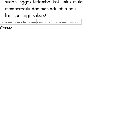
sudah, nggak terlambat kok untuk mulai 
memperbaiki dan menjadi lebih baik 
lagi. Semoga sukses!
business
merintis bisnis
kesalahan
business woman
Career
Recent Posts
See All