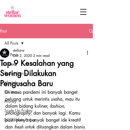
Post
All Posts
stellarw
All Posts
Oct 2, 2020
2 min read
Top 9 Kesalahan yang
Career
Sering Dilakukan
Stellar Stories
Pengusaha Baru
Lifestyle
Business
Di masa pandemi ini banyak banget 
peluang untuk merintis usaha, mau itu 
Money
dalam bidang kuliner, 
fashion, 
Scale Up Friday
photography,
 dan banyak lagi. Kamu 
BCG White Paper
pasti punya banyak banget ide kreatif 
dan 
fresh
 untuk dituangkan dalam bisnis 