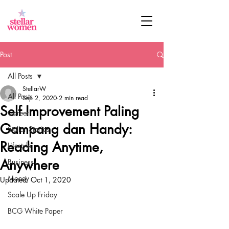
Post
All Posts
StellarW
All Posts
Sep 2, 2020
2 min read
Self Improvement Paling
Career
Gampang dan Handy:
Stellar Stories
Reading Anytime,
Lifestyle
Anywhere
Business
Money
Updated:
Oct 1, 2020
Scale Up Friday
BCG White Paper