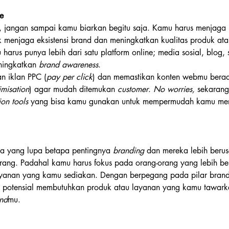
ce
b, jangan sampai kamu biarkan begitu saja. Kamu harus menjaga 
 menjaga eksistensi brand dan meningkatkan kualitas produk ata
 harus punya lebih dari satu platform online; media sosial, blog, s
ningkatkan 
brand awareness
. 
n iklan PPC (
pay per click
) dan memastikan konten webmu berad
imisation
) agar mudah ditemukan 
customer
. 
No worries, 
sekarang
on tools
 yang bisa kamu gunakan untuk mempermudah kamu me
a yang lupa betapa pentingnya 
branding
 dan mereka lebih berus
ng. Padahal kamu harus fokus pada orang-orang yang lebih ber
ayanan yang kamu sediakan. Dengan berpegang pada pilar brand
n potensial membutuhkan produk atau layanan yang kamu tawark
nd
mu.