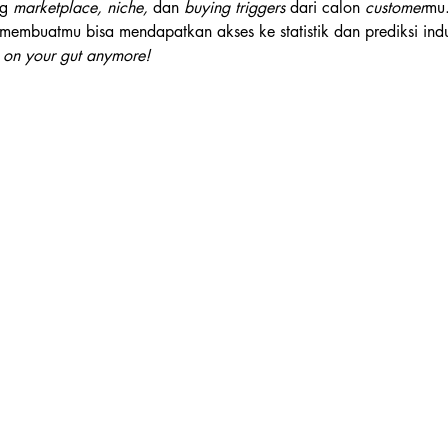
g 
marketplace, niche,
 dan 
buying triggers
 dari calon 
customer
mu
 membuatmu bisa mendapatkan akses ke statistik dan prediksi indu
 on your gut anymore!