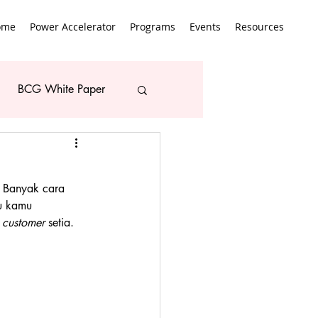
ome
Power Accelerator
Programs
Events
Resources
BCG White Paper
 Banyak cara 
u kamu 
 
customer
 setia.