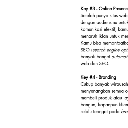
Key 
#3
 - Online Presen
Setelah punya situs we
dengan audiensmu untuk
komunikasi efektif, kamu
menaruh iklan untuk me
Kamu bisa memanfaatka
SEO (
search engine opt
banyak banget 
automati
web dan SEO.
Key 
#4
 - Branding
Cukup banyak wirausah
menyenangkan semua ora
membeli produk atau l
bangun, kapanpun klie
selalu teringat pada 
bra