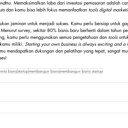
and
mu. Memaksimalkan laba dari investasi pemasaran adalah cara 
sts
 dan kamu bisa lebih fokus memanfaatkan 
tools digital market
bukan jaminan untuk menjadi sukses. Kamu perlu bersiap untuk g
enurut survey, sekitar 80% bisnis baru berhenti dalam tahun pe
ng, kamu perlu menggunakan semua pengetahuan dan 
tools
 untu
kamu miliki. 
Starting your own business is always exciting and a lit
mu mendapatkan dukungan dan pelatihan yang tepat, sangat mun
ses!
intis bisnis
startup
membangun bisnis
membangun bisnis startup