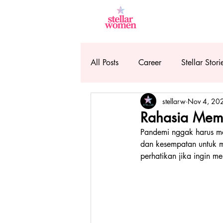
All Posts
Career
Stellar Stori
stellarw
Nov 4, 20
Rahasia Memb
Pandemi nggak harus me
dan kesempatan untuk m
perhatikan jika ingin m