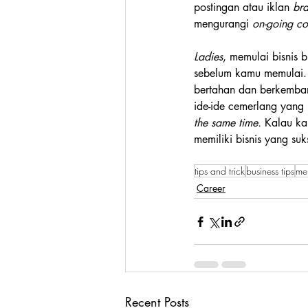
postingan atau iklan
 br
mengurangi 
on-going co
Ladies
, memulai bisnis 
sebelum kamu memulai. M
bertahan dan berkemba
ide-ide cemerlang yang 
the same time.
 Kalau ka
memiliki bisnis yang suk
tips and trick
business tips
mer
Career
Recent Posts