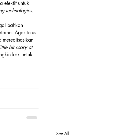
efektif untuk 
ing technologies.
agal bahkan 
rtama. Agar terus 
k merealisasikan 
tle bit scary at 
gkin kok untuk 
See All