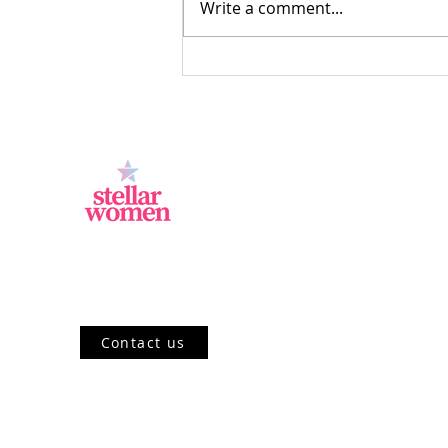
Write a comment...
Peluang Usaha Freelance yang
Menjanjikan untuk Ibu Rumah
Tangga
Jl.Sisingamangaraja, Kebayoran Baru,
Jakarta Selatan, DKI Jakarta 12120, ID
Contact us