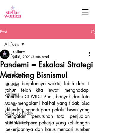
Post
All Posts
stellarw
All Posts
Jul 8, 2021
3 min read
Pandemi = Eskalasi Strategi
Career
Marketing Bisnismu!
Stellar Stories
Seiring berjalannya waktu, lebih dari 1 
Lifestyle
tahun telah kita lewati menghadapi 
Business
pandemi COVID-19 ini, banyak dari kita 
yang mengalami hal-hal yang tidak bisa 
Money
dihindari, seperti para pelaku bisnis yang 
Scale Up Friday
mengalami penurunan total penjualan 
BCG White Paper
sampai ke para pekerja yang kehilangan 
pekerjaannya dan harus mencari sumber 