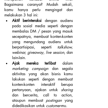
Bagaimana caranya? Mudah sekali, 
kamu hanya perlu mengingat dan 
melakukan 3 hal ini:
Aktif berinteraksi
 dengan audiens 
pada sosial media seperti dengan 
membalas DM / pesan yang masuk 
secepatnya, membuat konten-konten 
yang mengundang audiens untuk 
berpartisipasi, seperti 
talkshow, 
webinar, giveaway, live session
, dan 
lain-lain. 
Ajak mereka terlibat 
dalam 
marketing campaign
 dan segala 
aktivitas yang akan bisnis kamu 
lakukan seperti dengan membuat 
konten-konten interaktif berupa 
pertanyaan, ajakan untuk
 sharing 
dan bercerita, call to action, 
ataupun membuat 
postingan
 yang 
didedikasikan untuk
 customer-
mu.