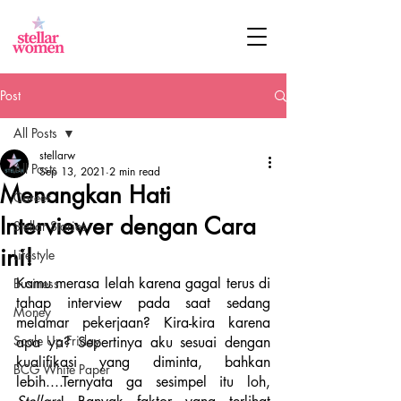
Post
All Posts
stellarw
All Posts
Sep 13, 2021
2 min read
Menangkan Hati
Career
Interviewer dengan Cara
Stellar Stories
ini!
Lifestyle
Kamu merasa lelah karena gagal terus di 
Business
tahap interview pada saat sedang 
Money
melamar pekerjaan? Kira-kira karena 
Scale Up Friday
apa ya? Sepertinya aku sesuai dengan 
kualifikasi yang diminta, bahkan 
BCG White Paper
lebih....Ternyata ga sesimpel itu loh, 