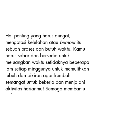
Hal penting yang harus diingat, 
mengatasi kelelahan atau 
burnout
 itu 
sebuah proses dan butuh waktu. Kamu 
harus sabar dan bersedia untuk 
meluangkan waktu setidaknya beberapa 
jam setiap minggunya untuk memulihkan 
tubuh dan pikiran agar kembali 
semangat untuk bekerja dan menjalani 
aktivitas harianmu! Semoga membantu 
ya!
tips and trick
self improvement
tips
lifestyle
Lifestyle