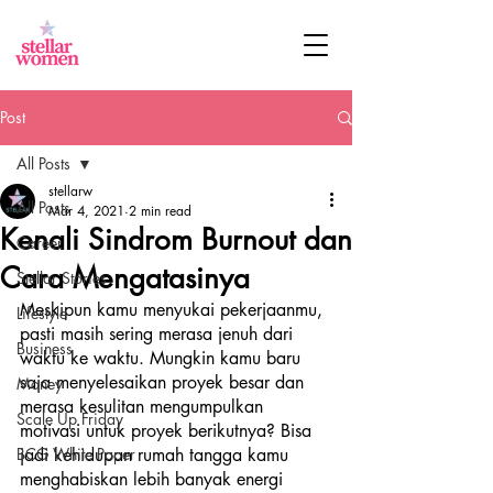
Post
All Posts
stellarw
All Posts
Mar 4, 2021
2 min read
Kenali Sindrom Burnout dan
Career
Cara Mengatasinya
Stellar Stories
Meskipun kamu menyukai pekerjaanmu, 
Lifestyle
pasti masih sering merasa jenuh dari 
Business
waktu ke waktu. Mungkin kamu baru 
saja menyelesaikan proyek besar dan 
Money
merasa kesulitan mengumpulkan 
Scale Up Friday
motivasi untuk proyek berikutnya? Bisa 
BCG White Paper
jadi kehidupan rumah tangga kamu 
menghabiskan lebih banyak energi 