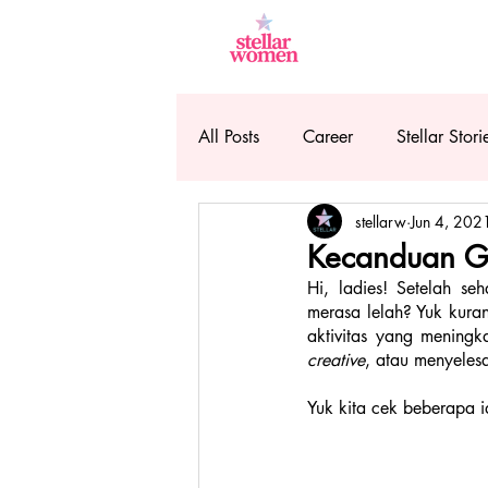
All Posts
Career
Stellar Stori
stellarw
Jun 4, 202
Kecanduan Ga
Hi, ladies! Setelah se
merasa lelah? Yuk kura
aktivitas yang mening
creative
, atau menyelesa
Yuk kita cek beberapa id