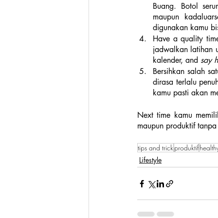
Buang. Botol seru
maupun kadaluars
digunakan kamu bi
Have a quality tim
jadwalkan latihan 
kalender, and
 say h
Bersihkan salah sa
dirasa terlalu pen
kamu pasti akan me
Next time kamu memili
maupun produktif tanpa 
tips and trick
produktif
health
Lifestyle