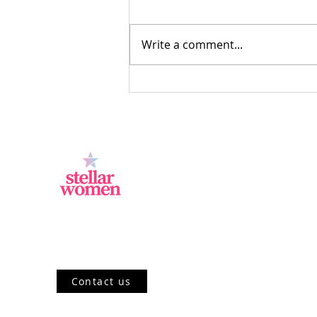
Write a comment...
Uang dan Generasi:
Kebiasaan Pengelolaan Uang
Gen Z, Millennial, dan
Generasi X Menurut Ahli
Jl.Sisingamangaraja, Kebayoran Baru,
Jakarta Selatan, DKI Jakarta 12120, ID
Contact us