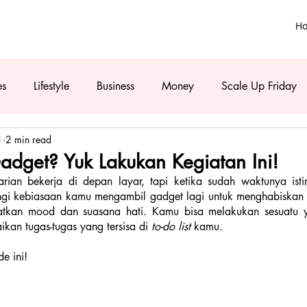
H
es
Lifestyle
Business
Money
Scale Up Friday
1
2 min read
dget? Yuk Lakukan Kegiatan Ini!
harian bekerja di depan layar, tapi ketika sudah waktunya ist
ngi kebiasaan kamu mengambil gadget lagi untuk menghabiskan 
katkan mood dan suasana hati. Kamu bisa melakukan sesuatu y
ikan tugas-tugas yang tersisa di 
to-do list
 kamu. 
e ini!