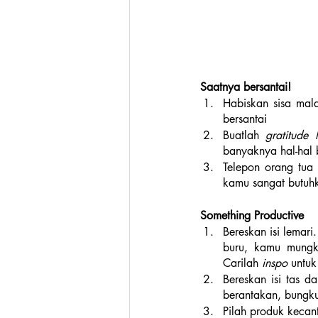
Saatnya bersantai!
Habiskan sisa mal
bersantai
Buatlah 
gratitude l
banyaknya hal-hal 
Telepon orang tua
kamu sangat butuh
Something Productive
Bereskan isi lemar
buru, kamu mungk
Carilah 
inspo
 untu
Bereskan isi tas da
berantakan, bungk
Pilah produk kecan