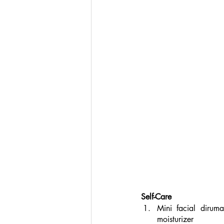
Self-Care
Mini facial dirum
moisturizer