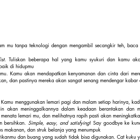
am mu tanpa teknologi dengan mengambil secangkir teh, baca 
ist
. Tuliskan beberapa hal yang kamu syukuri dan kamu akan
baik di hidupmu 
 mu. Kamu akan mendapatkan kenyamanan dan cinta dari mer
kan, dan pastinya mereka akan sangat senang mendengar kabar 
i. Kamu menggunakan lemari pagi dan malam setiap harinya, kada
in akan meninggalkannya dalam keadaan berantakan dan m
k menata lemari mu, dan melihatnya rapih pasti akan meningkat
n bersihkan. 
Simple, easy, and satisfying
! Say goodbye ke kunc
us makanan, dan struk belanja yang menumpuk
tikanmu dan buang yang sudah tidak bisa digunakan. Cat kuku y