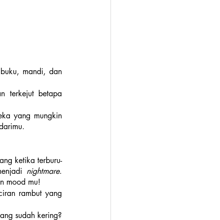
buku, mandi, dan 
 terkejut betapa 
eka yang mungkin 
darimu. 
ng ketika terburu-
enjadi 
nightmare
. 
kan mood mu!
iran rambut yang 
ang sudah kering? 