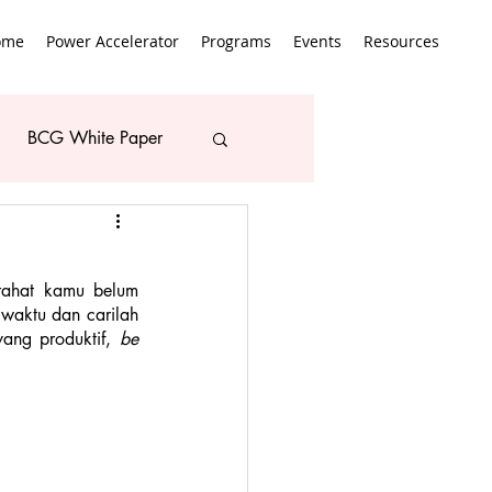
ome
Power Accelerator
Programs
Events
Resources
BCG White Paper
irahat kamu belum 
waktu dan carilah 
ang produktif, 
be 