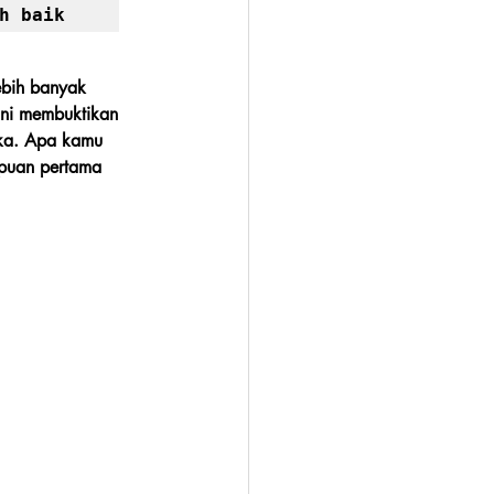
h baik
ebih banyak 
 ini membuktikan 
ka. Apa kamu 
mpuan pertama 