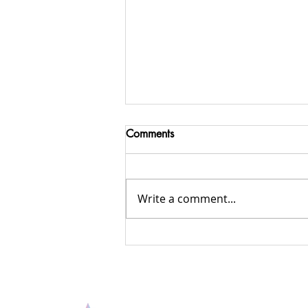
Comments
Write a comment...
Uang dan Generasi:
Kebiasaan Pengelolaan Uang
Gen Z, Millennial, dan
Generasi X Menurut Ahli