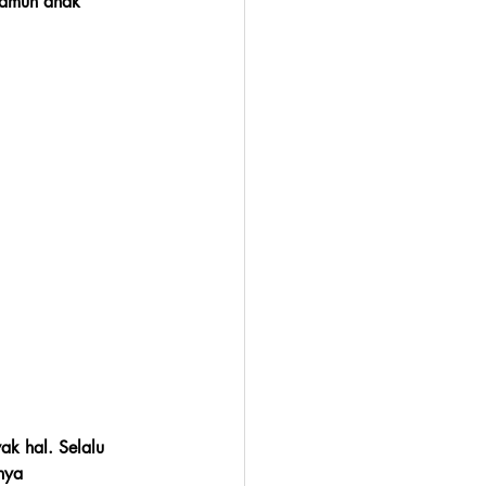
namun anak 
k hal. Selalu 
nya 