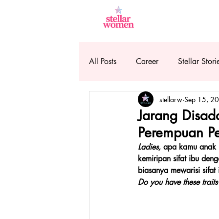
All Posts
Career
Stellar Stori
stellarw
Sep 15, 2
Jarang Disada
Perempuan P
Ladies,
 apa kamu anak 
kemiripan sifat ibu de
biasanya mewarisi sifat
Do you have these traits