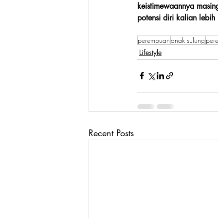
keistimewaannya masin
potensi diri kalian lebih 
perempuan
anak sulung
per
Lifestyle
Recent Posts