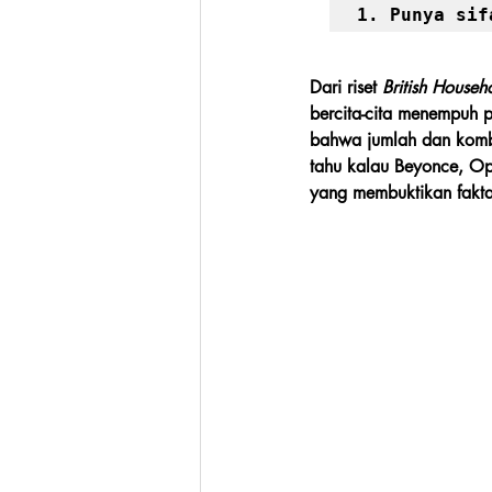
1. Punya sif
Dari riset 
British Househ
bercita-cita menempuh p
bahwa jumlah dan komb
tahu kalau Beyonce, Op
yang membuktikan fakta