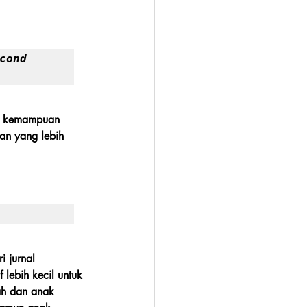
cond 
hi kemampuan 
an yang lebih 
 jurnal 
ebih kecil untuk 
ah dan anak 