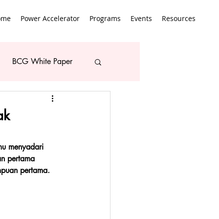
ome
Power Accelerator
Programs
Events
Resources
BCG White Paper
ak
mu menyadari 
an pertama 
mpuan pertama. 