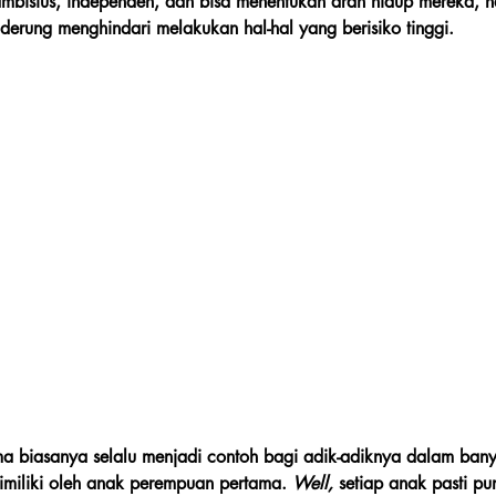
mbisius, independen, dan bisa menentukan arah hidup mereka, 
erung menghindari melakukan hal-hal yang berisiko tinggi.
 biasanya selalu menjadi contoh bagi adik-adiknya dalam banya
imiliki oleh anak perempuan pertama. 
Well,
 setiap anak pasti pu