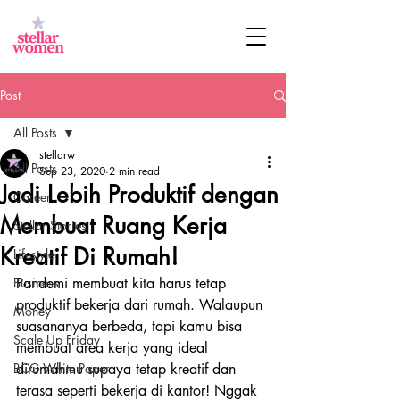
Post
All Posts
stellarw
All Posts
Sep 23, 2020
2 min read
Jadi Lebih Produktif dengan
Career
Membuat Ruang Kerja
Stellar Stories
Kreatif Di Rumah!
Lifestyle
Business
Pandemi membuat kita harus tetap 
produktif bekerja dari rumah. Walaupun 
Money
suasananya berbeda, tapi kamu bisa 
Scale Up Friday
membuat area kerja yang ideal 
BCG White Paper
dirumahmu supaya tetap kreatif dan 
terasa seperti bekerja di kantor! Nggak 