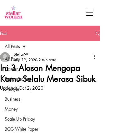
Post
All Posts
StellarW
All Posts
Aug 19, 2020
2 min read
Ini 3 Alasan Mengapa
Career
Kamu Selalu Merasa Sibuk
Stellar Stories
Updated:
Oct 2, 2020
Lifestyle
Business
Money
Scale Up Friday
BCG White Paper