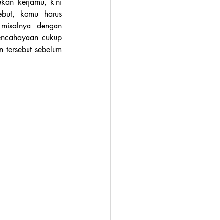
an kerjamu, kini 
but, kamu harus 
isalnya dengan 
encahayaan cukup 
 tersebut sebelum 