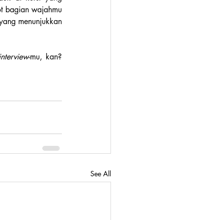
ot bagian wajahmu 
yang menunjukkan 
interview
-mu, kan? 
See All