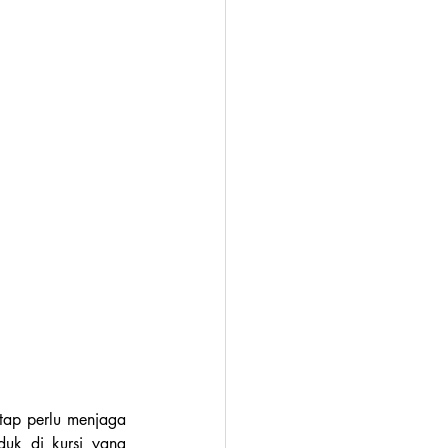
Meskipun saat wawancara perekrut hanya bisa melihat sebagian dari tubuhmu, kamu tetap perlu menjaga 
uk di kursi yang 