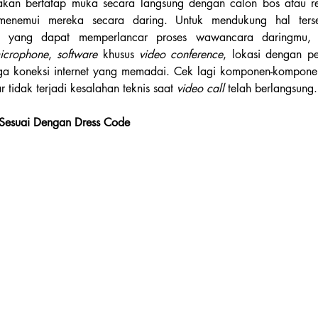
kan bertatap muka secara langsung dengan calon bos atau rek
menemui mereka secara daring. Untuk mendukung hal terse
n yang dapat memperlancar proses wawancara daringmu, m
icrophone
, 
software 
khusus 
video conference
, lokasi dengan p
gga koneksi internet yang memadai. Cek lagi komponen-komponen
tidak terjadi kesalahan teknis saat 
video call 
telah berlangsung.
Sesuai Dengan Dress Code