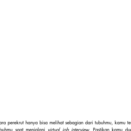
buhmu saat menjalani 
virtual job interview
. Pastikan kamu dud