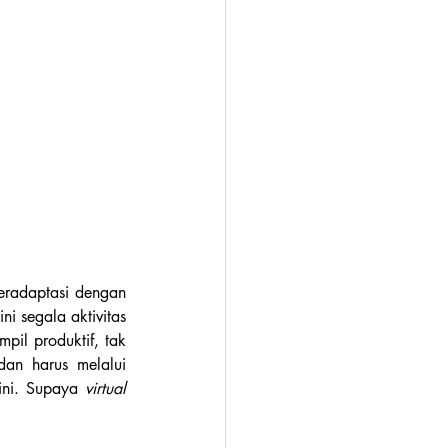
radaptasi dengan 
 segala aktivitas 
il produktif, tak 
an harus melalui 
ini. Supaya 
virtual 