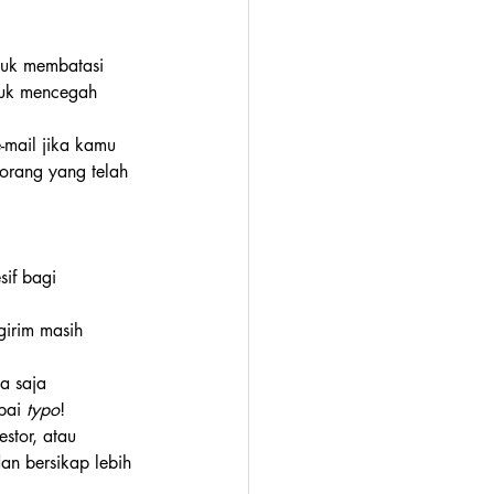
tuk membatasi 
tuk mencegah 
e-mail jika kamu 
orang yang telah 
sif bagi 
girim masih 
a saja 
pai 
typo
!
stor, atau 
an bersikap lebih 