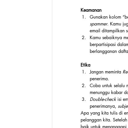
Keamanan
Gunakan kolom “bcc
spammer
. Kamu ju
email ditampilkan 
Kamu sebaiknya me
berpartisipasi dala
berlangganan daftar
Etika
Jangan meminta 
Re
penerima. 
Coba untuk selalu 
menunggu kabar da
Double-check
 isi 
penerimanya, 
subje
Apa yang kita tulis di e
pelanggan kita. Setelah
baik untuk menanggapi 