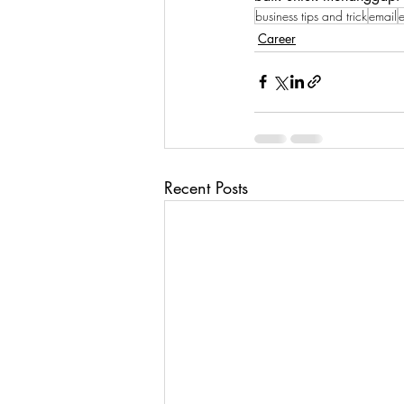
business tips and trick
email
e
Career
Recent Posts