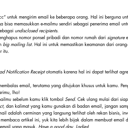
” untuk mengirim email ke beberapa orang. Hal ini berguna un
ga bisa memasukkan e-mailmu sendiri sebagai penerima email un
sebagai 
undisclosed recipients
.
nghapus nomor ponsel pribadi dan nomor rumah dari 
signature
 
m 
big mailing list.
 Hal ini untuk memastikan keamanan dari orang-
 itu.
ad Notification Receipt
 otomatis karena hal ini dapat terlihat agre
membalas email, terutama yang ditujukan khusus untuk kamu. Pen
rimu, lho!
emailmu sebelum kamu klik tombol 
Send
. Cek ulang mulai dari siap
ct
, dan kalimat yang kamu gunakan di badan email, jangan sam
mail adalah cerminan yang langsung terlihat oleh rekan bisnis, inve
 membaca artikel ini, yuk kita lebih bijak dalam membuat email d
email yang masuk. 
Have a good day, Ladies
!