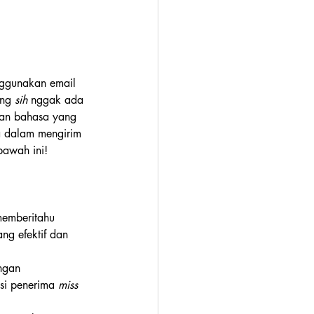
nggunakan email 
ang 
sih
 nggak ada 
dan bahasa yang 
a dalam mengirim 
bawah ini!
memberitahu 
g efektif dan 
ngan 
si penerima 
miss 