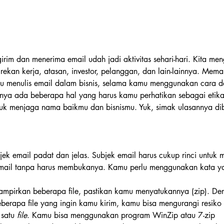
rim dan menerima email udah jadi aktivitas sehari-hari. Kita me
 rekan kerja, atasan, investor, pelanggan, dan lain-lainnya. Mem
u menulis email dalam bisnis, selama kamu menggunakan cara 
ulnya ada beberapa hal yang harus kamu perhatikan sebagai etik
uk menjaga nama baikmu dan bisnismu. Yuk, simak ulasannya di
bjek email padat dan jelas. Subjek email harus cukup rinci untuk 
-mail tanpa harus membukanya. Kamu perlu menggunakan kata yan
mpirkan beberapa file, pastikan kamu menyatukannya (zip). De
rapa file yang ingin kamu kirim, kamu bisa mengurangi resiko 
 satu 
file
. Kamu bisa menggunakan program WinZip atau 7-zip