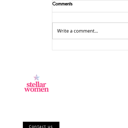
Comments
Write a comment...
Peluang Usaha Freelance yang
Menjanjikan untuk Ibu Rumah
Tangga
Jl.Sisingamangaraja, Kebayoran Baru,
Jakarta Selatan, DKI Jakarta 12120, ID
Contact us