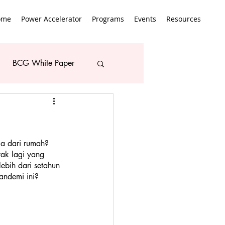
ome
Power Accelerator
Programs
Events
Resources
BCG White Paper
a dari rumah? 
yak lagi yang 
ebih dari setahun 
pandemi ini? 