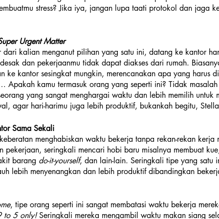
mbuatmu stress? Jika iya, jangan lupa taati protokol dan jaga k
Super Urgent Matter
dari kalian menganut pilihan yang satu ini, datang ke kantor ha
esak dan pekerjaanmu tidak dapat diakses dari rumah. Biasanya 
 ke kantor sesingkat mungkin, merencanakan apa yang harus di
 Apakah kamu termasuk orang yang seperti ini? Tidak masalah ko
seorang yang sangat menghargai waktu dan lebih memilih untuk 
l, agar hari-harimu juga lebih produktif, bukankah begitu, Stella
tor Sama Sekali
k keberatan menghabiskan waktu bekerja tanpa rekan-rekan kerja
n pekerjaan, seringkali mencari hobi baru misalnya membuat ku
akit barang 
do-it-yourself
, dan lain-lain. Seringkali tipe yang satu 
jauh lebih menyenangkan dan lebih produktif dibandingkan bekerja
ome
, tipe orang seperti ini sangat membatasi waktu bekerja merek
 to 5 only!
 Seringkali mereka mengambil waktu makan siang sel