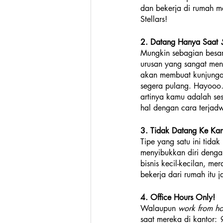
dan bekerja di rumah me
Stellars!
2. Datang Hanya Saat 
Mungkin sebagian besar 
urusan yang sangat mend
akan membuat kunjungan
segera pulang. Hayooo…
artinya kamu adalah se
hal dengan cara terjadwa
3. Tidak Datang Ke Kan
Tipe yang satu ini tida
menyibukkan diri denga
bisnis kecil-kecilan, mer
bekerja dari rumah itu 
4. Office Hours Only!
Walaupun 
work from h
saat mereka di kantor: 
9