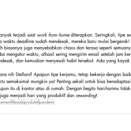
anyak terjadi saat 
work from home
 diterapkan. Seringkali, tipe s
a waktu deadline sudah mendesak, mereka baru mulai bergerak!
ah biasanya juga menyebabkan chaos dan terasa seperti semuany
ai mengatur waktu, alhasil sering mengirim email setelah jam kerj
desak, dan kemudian menyesali habit tersebut. Ada yang kayak g
na nih Stellars? Apapun tipe kerjamu, tetap bekerja dengan bai
u semaksimal mungkin ya! Penting sekali untuk bisa beradaptasi
un itu di kantor atau di rumah. Dengan begitu hari-harimu tidak
juga menjadi hari yang produktif dan 
rewarding
!
ovement
lifestyle
produktif
pandemi