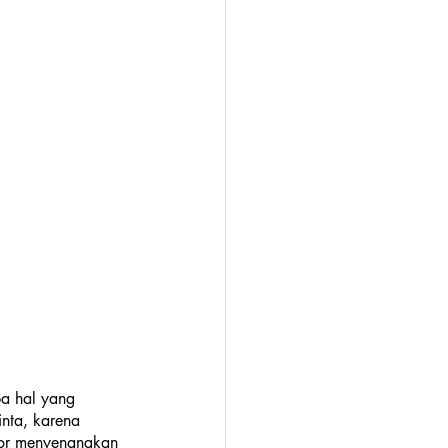
a hal yang 
inta, karena 
tor menyenangkan 