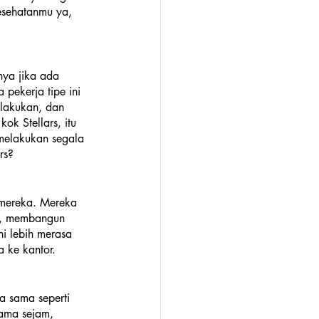
esehatanmu ya, 
nya jika ada 
pekerja tipe ini 
lakukan, dan 
k Stellars, itu 
melakukan segala 
rs?
 mereka. Mereka 
e, membangun 
ini lebih merasa 
 ke kantor. 
a sama seperti 
ama sejam, 