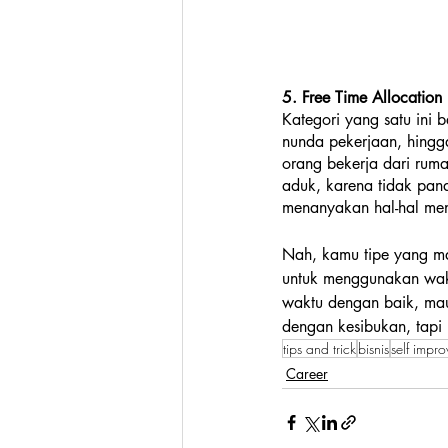
5. Free Time Allocation
Kategori yang satu ini b
nunda pekerjaan, hingg
orang bekerja dari rum
aduk, karena tidak pand
menanyakan hal-hal men
Nah, kamu tipe yang ma
untuk menggunakan wakt
waktu dengan baik, maup
dengan kesibukan, tapi 
tips and trick
bisnis
self impr
Career