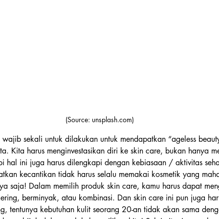
(Source: unsplash.com)
a wajib sekali untuk dilakukan untuk mendapatkan “ageless beau
ita. Kita harus menginvestasikan diri ke skin care, bukan hanya m
i hal ini juga harus dilengkapi dengan kebiasaan / aktivitas sehar
tkan kecantikan tidak harus selalu memakai kosmetik yang mahal
a saja! Dalam memilih produk skin care, kamu harus dapat menge
kering, berminyak, atau kombinasi. Dan skin care ini pun juga har
, tentunya kebutuhan kulit seorang 20-an tidak akan sama den