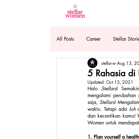
All Posts
Career
Stellar Stori
stellarw
Aug 13, 2
5 Rahasia di 
Updated:
Oct 13, 2021
Halo 
Stellars
! Semakin
mengalami perubahan 
saja,
 Stellars
! Mengalam
waktu. Tetapi ada 
loh 
dan kecantikan kamu! Yu
Women untuk mendapat
1. Plan yourself a healt