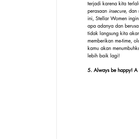
terjadi karena kita terl
perasaan
 insecure, 
dan 
ini, Stellar Women ingin
apa adanya dan berusaha 
tidak langsung kita aka
memberikan me-time, ola
kamu akan menumbuhkan s
lebih baik lagi!
5. Always be happy! A 