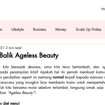
H
es
Lifestyle
Business
Money
Scale Up Friday
021
3 min read
Balik Ageless Beauty
 kita beranjak dewasa, umur kita terus bertambah, dan
 n
pada penampilan kita? Apakah hal itu pernah membuat kamu
i perubahan seperti ini memang 
normal
 terjadi kepada manusia s
cara-cara yang mungkin bisa membantu kamu untuk mempertah
k kita bersama mulai sebelum terlambat, langsung simak saja nih
kan 
“Ageless Beauty”
!
hy diet menu!