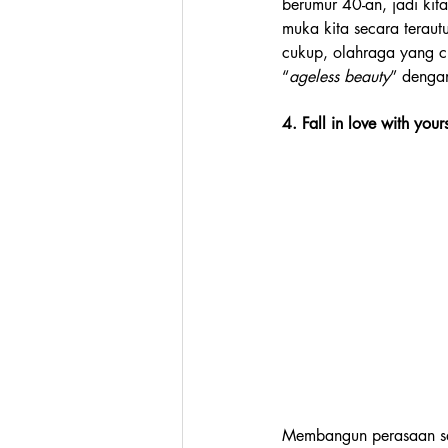
berumur 40-an, jadi kita
muka kita secara teraut
cukup, olahraga yang c
“
ageless beauty
” denga
4. Fall in love with yours
Membangun perasaan saya