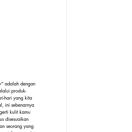
ty” adalah dengan 
elalui produk-
i-hari yang kita 
, ini sebenarnya 
rti kulit kamu 
us disesuaikan 
gan seorang yang 