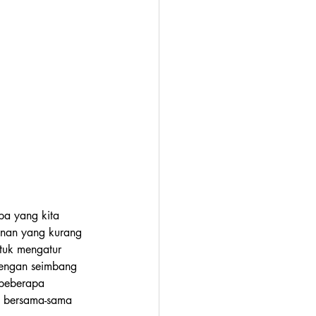
pa yang kita 
anan yang kurang 
ntuk mengatur 
dengan seimbang 
 beberapa 
an bersama-sama 