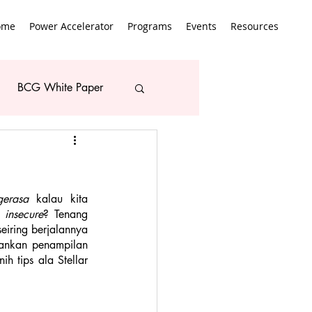
ome
Power Accelerator
Programs
Events
Resources
BCG White Paper
gerasa 
kalau kita 
 insecure
? Tenang 
eiring berjalannya 
ankan penampilan 
 tips ala Stellar 