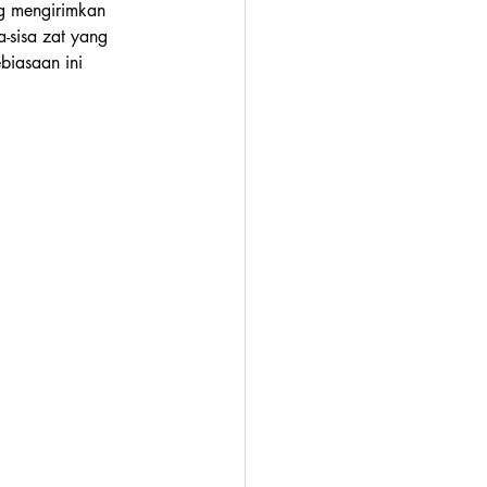
g mengirimkan 
a-sisa zat yang 
biasaan ini 