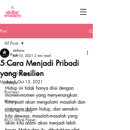
Post
All Posts
stellarw
All Posts
Jun 10, 2021
2 min read
5 Cara Menjadi Pribadi
Career
yang Resilien
Stellar Stories
Updated:
Oct 13, 2021
Lifestyle
Hidup ini tidak hanya diisi dengan 
Business
momen-momen yang menyenangkan. 
Money
Kita pasti akan mengalami masalah dan 
rintangan dalam hidup, dan semakin 
Scale Up Friday
kita dewasa, masalah-masalah yang 
BCG White Paper
akan kita alami akan menjadi lebih 
besar. Maka dari itu, dibutuhkan sifat 