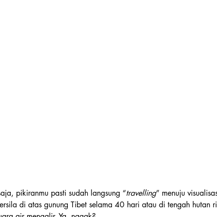
saja, pikiranmu pasti sudah langsung “
travelling
” menuju visualisa
sila di atas gunung Tibet selama 40 hari atau di tengah hutan 
uara air mengalir. Ya, nggak?