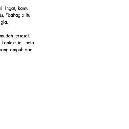
ri. Ingat, kamu 
es
, “bahagia itu 
agia.
mudah tersesat. 
konteks ini, peta 
 yang ampuh dan 