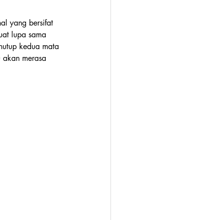
hal yang bersifat 
uat lupa sama 
nutup kedua mata 
u akan merasa 