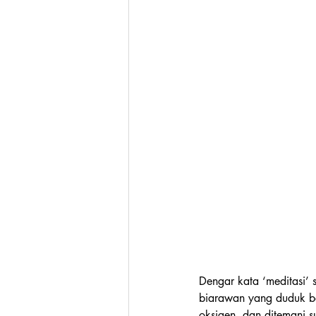
Dengar kata ‘meditasi’ 
biarawan yang duduk ber
oksigen, dan ditemani s