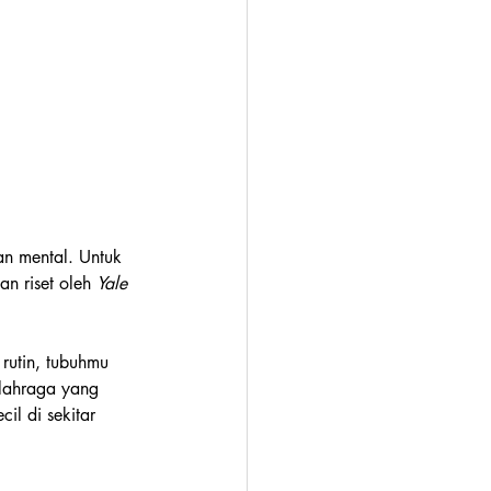
an mental. Untuk 
n riset oleh 
Yale 
rutin, tubuhmu 
lahraga yang 
ecil di sekitar 