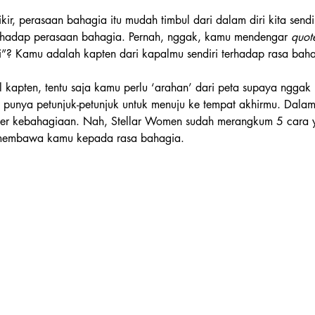
ikir, perasaan bahagia itu mudah timbul dari dalam diri kita sendi
rhadap perasaan bahagia. Pernah, nggak, kamu mendengar 
quot
ri”? Kamu adalah kapten dari kapalmu sendiri terhadap rasa bah
apten, tentu saja kamu perlu ‘arahan’ dari peta supaya nggak 
 punya petunjuk-petunjuk untuk menuju ke tempat akhirmu. Dalam 
mber kebahagiaan. Nah, Stellar Women sudah merangkum 5 cara
 membawa kamu kepada rasa bahagia.