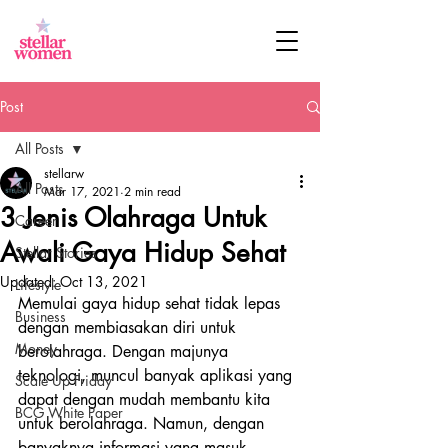
Post
All Posts
stellarw
All Posts
Mar 17, 2021
2 min read
3 Jenis Olahraga Untuk
Career
Awali Gaya Hidup Sehat
Stellar Stories
Updated:
Oct 13, 2021
Lifestyle
Memulai gaya hidup sehat tidak lepas 
Business
dengan membiasakan diri untuk 
Money
berolahraga. Dengan majunya 
teknologi, muncul banyak aplikasi yang 
Scale Up Friday
dapat dengan mudah membantu kita 
BCG White Paper
untuk berolahraga. Namun, dengan 
banyaknya informasi yang masuk, 