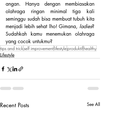
angan. Hanya dengan membiasakan 
olahraga ringan minimal tiga kali 
seminggu sudah bisa membuat tubuh kita 
menjadi lebih sehat lho! Gimana, 
ladies
? 
Sudahkah kamu menemukan olahraga 
yang cocok untukmu?
tips and trick
self improvement
lifestyle
produktif
healthy
Lifestyle
Recent Posts
See All