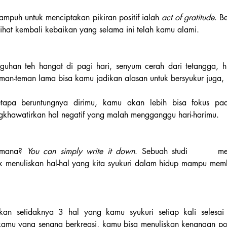
 ampuh untuk menciptakan pikiran positif ialah 
act of gratitude
. B
lihat kembali kebaikan yang selama ini telah kamu alami.
 suguhan teh hangat di pagi hari, senyum cerah dari tetangga, 
eman-teman lama bisa kamu jadikan alasan untuk bersyukur juga,
apa beruntungnya dirimu, kamu akan lebih bisa fokus pada 
gkhawatirkan hal negatif yang malah mengganggu hari-harimu.
 mana? 
You can simply write it down
. Sebuah studi       me
k menuliskan hal-hal yang kita syukuri dalam hidup mampu memb
kamu yang senang berkreasi, kamu bisa menuliskan kenangan posit