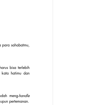
a para sahabatmu, 
harus bisa terlebih 
 kata hatimu dan 
mudah meng-
handle 
aupun pertemanan.