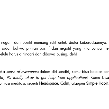
 negatif dan positif memang sulit untuk diatur keberadaannya. U
k sadar bahwa pikiran positif dan negatif yang kita punya me
elulu harus dihindari dan dibawa pusing, deh!
uka 
sense of awareness 
dalam diri sendiri, kamu bisa belajar ber
la, 
it’s totally okay to get help from applications
! Kamu bisa
kasi meditasi, seperti 
Headspace
, 
Calm
, ataupun 
Simple Habit
.