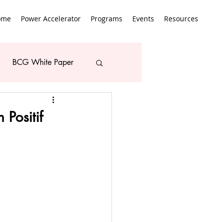
ome
Power Accelerator
Programs
Events
Resources
BCG White Paper
Positif