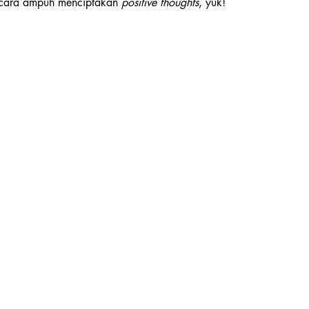
u cara ampuh menciptakan 
positive thoughts
, yuk!