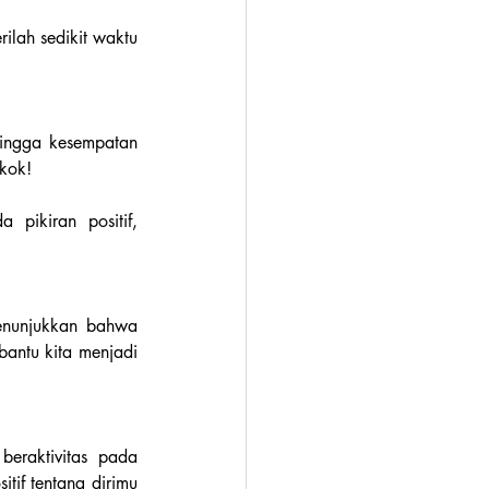
erilah sedikit waktu 
hingga kesempatan 
 kok!
pikiran positif, 
nunjukkan bahwa 
antu kita menjadi 
Cobalah untuk menuliskan setidaknya 3 hal yang kamu syukuri setiap kali selesai beraktivitas pada 
if tentang dirimu 