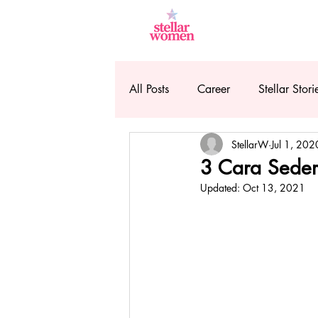
All Posts
Career
Stellar Stori
StellarW
Jul 1, 202
3 Cara Sederh
Updated:
Oct 13, 2021