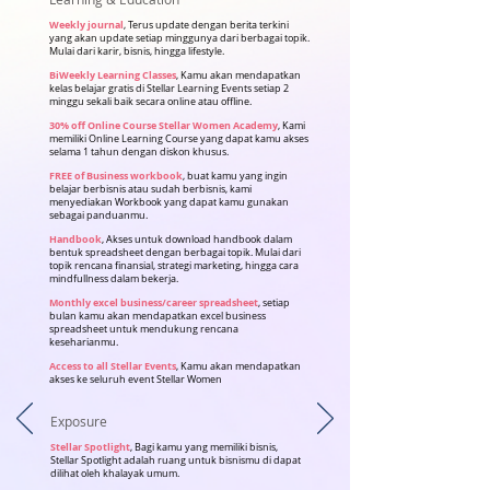
Weekly journal
, Terus update dengan berita terkini
yang akan update setiap minggunya dari berbagai topik.
Mulai dari karir, bisnis, hingga lifestyle.
BiWeekly Learning Classes
, Kamu akan mendapatkan
kelas belajar gratis di Stellar Learning Events setiap 2
minggu sekali baik secara online atau offline.
30% off Online Course Stellar Women Academy
, Kami
memiliki Online Learning Course yang dapat kamu akses
selama 1 tahun dengan diskon khusus.
FREE of Business workbook
, buat kamu yang ingin
belajar berbisnis atau sudah berbisnis, kami
menyediakan Workbook yang dapat kamu gunakan
sebagai panduanmu.
Handbook
, Akses untuk download handbook dalam
bentuk spreadsheet dengan berbagai topik. Mulai dari
topik rencana finansial, strategi marketing, hingga cara
mindfullness dalam bekerja.
Monthly excel business/career spreadsheet
, setiap
bulan kamu akan mendapatkan excel business
spreadsheet untuk mendukung rencana
keseharianmu.
Access to all Stellar Events
, Kamu akan mendapatkan
akses ke seluruh event Stellar Women
Exposure
Stellar Spotlight
, Bagi kamu yang memiliki bisnis,
Stellar Spotlight adalah ruang untuk bisnismu di dapat
dilihat oleh khalayak umum.