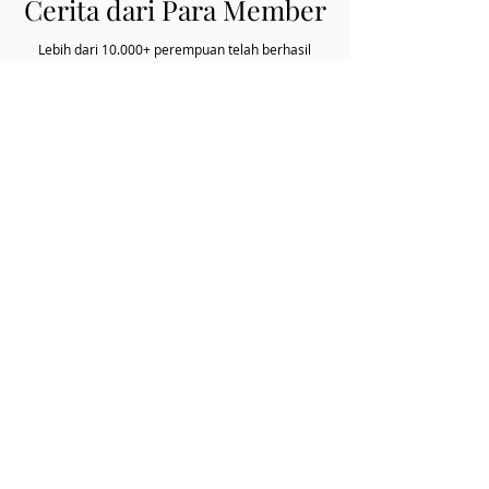
Cerita dari Para Member
Lebih dari 10.000+ perempuan telah berhasil
mengembangkan bisnis dan karirnya dengan
Stellar Membership.
Stellar Stories
Adenia Harahap Kurniaty
Co-Founder CX-Go & Tapfeedback.id
“Stellar Women Power Accelerator influenced me
a lot! Beberapa sesinya sampai bikin saya gak
bisa tidur karena terus kepikiran semaleman. So
great, terutama dalam cara menyajikan materi
yang membuat kita berpikir untuk grow more dan
materinya sangat aplikatif banget"