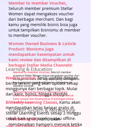
Member to member Voucher
,
Seluruh member premium Stellar
Women dapat mengakses voucher
dari berbagai merchant. Dan bagi
kamu yang memiliki bisnis bisa juga
untuk tampilkan bisnismu di member
to member voucher.
Women Owned Business & Listicle
Product: Bisnismu juga
mendapatkan kesempatan untuk
kami review dan ditampilkan di
berbagai Stellar Media Channels!
Learning & Education
Member to member Voucher
, Seluruh member
premium Stellar Women dapat mengakses voucher dari
Weekly journal
, Terus update dengan
berbagai merchant. Dan bagi kamu yang memiliki bisnis
berita terkini yang akan update setiap
bisa juga untuk tampilkan bisnismu di member to
member voucher.
minggunya dari berbagai topik. Mulai
Women Owned Business & Listicle Product:
dari karir, bisnis, hingga lifestyle.
Bisnismu juga mendapatkan kesempatan untuk
kami review dan ditampilkan di berbagai Stellar
BiWeekly Learning Classes
, Kamu akan
Media Channels!
mendapatkan kelas belajar gratis di
Support System & Networking
Stellar Learning Events setiap 2 minggu
sekali baik secara online atau offline.
Welcoming Kit
, Kamu akan
mendapatkan hampers menarik ketika
20% off Online Course Stellar Women