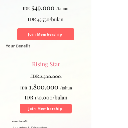
54
9.000
/
IDR
tahun
IDR 45.750/bulan
Join Membership
Your Benefit
Rising Star
IDR
2.500.000
1.800
.000
/
IDR
tahun
IDR 150.000/bulan
Join Membership
Your Benefit
Learning & Education