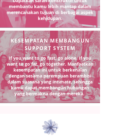
Dapatkan saran konstruktif untuk
membantu kamu lebih mantap dalam
merencanakan tujuan di berbagai aspek
kehidupan.
KESEMPATAN MEMBANGUN
SUPPORT SYSTEM
If you want to go fast, go alone. If you
want to go far, go together. Manfaatkan
kesempatan ini untuk berkenalan
dengan sesama perempuan berambisi
dalam suasana yang intimate, sehingga
kamu dapat membangun hubungan
yang bermakna dengan mereka.