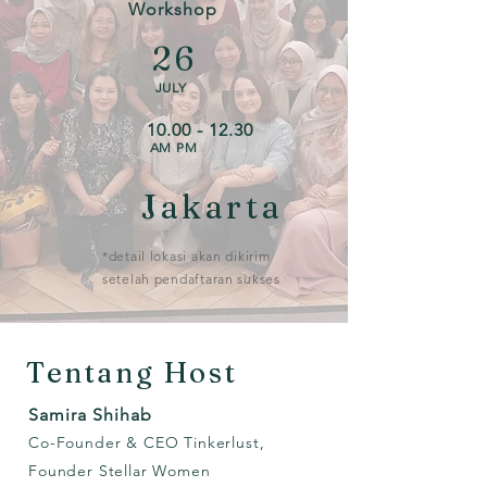
Workshop
26
JULY
10.00 - 12.30
AM PM
Jakarta
*detail lokasi akan dikirim
setelah pendaftaran sukses
Tentang Host
Samira Shihab
Co-Founder & CEO Tinkerlust,
Founder Stellar Women