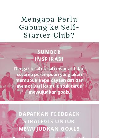
Mengapa Perlu
Gabung ke Self-
Starter Club?
SUMBER
INSPIRASI
Dengar kisah-kisah inspiratif dari
sesama perempuan yang akan
memupuk kepercayaan diri dan
memotivasi kamu untuk terus
mewujudkan goals.
DAPATKAN FEEDBACK
STRATEGIS UNTUK
MEWUJUDKAN GOALS