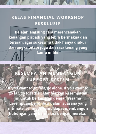
KELAS FINANCIAL WORKSHOP
EKSKLUSIF
Belajar langsung cara merencanakan
keuangan pribadi yang lebih bermakna dan
terarah, agar suksesmu tidak hanya diukur
dari angka tetapi juga dari rasa tenang yang
kamu miliki.
KESEMPATAN MEMBANGUN
SUPPORT SYSTEM
If you want to go fast, go alone. If you want to
go far, go together. Manfaatkan kesempatan
ini untuk berkenalan dengan sesama
perempuan berambisi dalam suasana yang
intimate, sehingga kamu dapat membangun
hubungan yang bermakna dengan mereka.