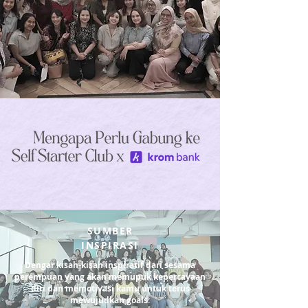
SUMBER
INSPIRASI
Dengar kisah-kisah inspiratif dari sesama
perempuan yang akan memupuk kepercayaan
diri dan memotivasi kamu untuk terus
mewujudkan goals.