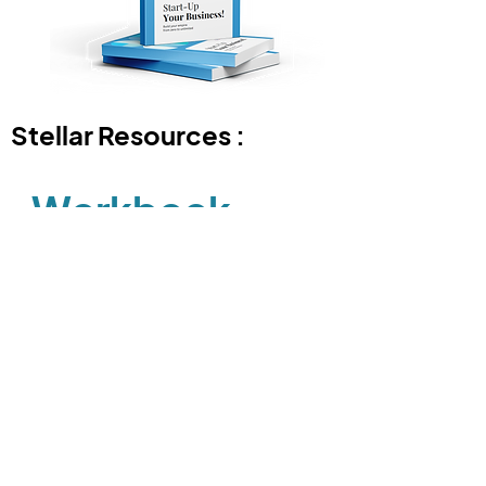
Stellar Resources :
Workbook
Inilah saat yang tepat untuk
mewujudkan ide bisnismu! Stellar
Women mempersembahkan “Start-Up
Your Business!”, planner yang akan
membantu calon entrepreneur seperti
kamu untuk mengembangkan
kemampuanmu dalam berbisnis.