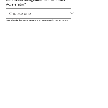
Accelerator?
Apakah kamu pernah mengikuti event
Stellar Women sebelumnya?
Submit
Jl.Sisingamangaraja, Kebayoran Baru,
Jakarta Selatan, DKI Jakarta 12120, ID
Contact us