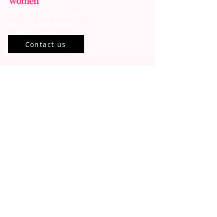
Jl.Sisingamangaraja, Kebayoran Baru,
Jakarta Selatan, DKI Jakarta 12120, ID
Contact us
Our Program
Community
Stellar Academy
Mentorship
Events
Stellar Learning Events
Past Events